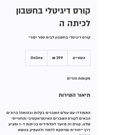
קורס דיגיטלי בחשבון
לכיתה ה
קורס דיגיטלי בחשבון לבית ספר יסודי
299
שקלים
הסתיים
ה
Online
חדשים
ס
ת
י
מקומות פנויים
י
ם
תיאור השירות
התמודדו עם עולם השברים בקלות ובהנאה! ברוכים
הבאים לקורס השברים האינטראקטיבי והחווייתי
שלנו. קורס זה מיועד לתלמידים בכיתות ד-ז ומציע
דרך ייחודית ומרתקת ללמוד ולהעמיק בנושא