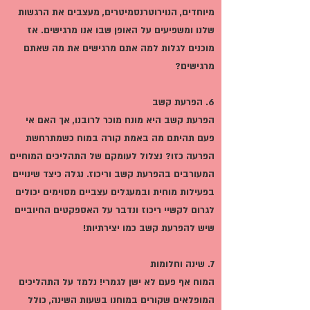
מיוחדים, הנוירוטרנסמיטרים, מעצבים את הרגשות
שלנו ומשפיעים על האופן שבו אנו מרגישים. אז
מוכנים לגלות למה אתם מרגישים את מה שאתם
מרגישים?
6. הפרעת קשב
הפרעת קשב היא מונח מוכר לרובנו, אך האם אי
פעם תהיתם מה באמת קורה במוח כשמתרחשת
הפרעה כזו? נצלול לעומקם של התהליכים המוחיים
המעורבים בהפרעת קשב וריכוז. נגלה כיצד שינויים
בפעילות מוחית ובמעגלים עצביים מסוימים יכולים
לגרום לקשיי ריכוז ונדבר על האספקטים החיוביים
שיש להפרעת קשב כמו יצירתיות!
7. שינה וחלומות
המוח אף פעם לא ישן לגמרי! נלמד על התהליכים
המופלאים שקורים במוחנו בשעות השינה, כולל