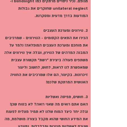
מגופם. נכיר ניסויים מרתקים כמו blindsight ו-
unilateral neglect שחוקרים את גבולות
המודעות בדרך מדעית ומסקרנת.
2. נוירונים ומערכת העצבים
הכירו את התאים הקסומים - הנוירונים - שמרכיבים
את מוחכם ומערכת העצבים המופלאה! נלמד על
המבנה המדהים של הנוירון, ונגלה איך נוירונים אלה
משתפים פעולה ביצירת "רשת" תקשורת עצבית
שמאפשרת לנו לראות, לחוש, לחשוב וליצור
זיכרונות. בקיצור, הם אלו שמרכיבים את החוויה
האנושית המרתקת שלכם!
3. חושים, תפיסה ואשליות
האם אתם רואים מה שאני רואה? לא בטוח שכן!
נגלה יחד כיצד המוח שלנו לא תמיד מצליח לפענח
את המידע החושי שהוא מקבל בצורה מושלמת, מה
שגורם לאשליות מוזרות ומבלבלות. נתוודע