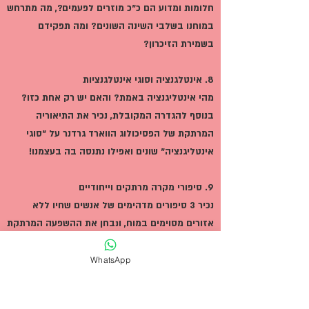
חלומות ומדוע הם כ"כ מוזרים לפעמים?, מה מתרחש
במוחנו בשלבי השינה השונים? ומה תפקידם
בשמירת הזיכרון?
8. אינטלגנציה וסוגי אינטלגנציות
מהי אינטליגנציה באמת? והאם יש רק אחת כזו?
בנוסף להגדרה המקובלת, נכיר את התיאוריה
המרתקת של הפסיכולוג הווארד גרדנר על "סוגי
אינטליגנציה" שונים ואפילו נתנסה בה בעצמנו!
9. סיפורי מקרה מרתקים וייחודיים
נכיר 3 סיפורים מדהימים של אנשים שחיו ללא
אזורים מסוימים במוח, ונבחן את ההשפעה המרתקת
שהייתה לכך על חייהם ותפקודם. דרך סיפורים
אמיתיים ומפתיעים אלה, נבין לעומק את התפקידים
WhatsApp
החשובים של אזורי המוח השונים ונחזה בתהליכי
ההתאוששות וההסתגלות המופלאים של המוח