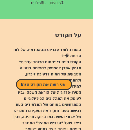
2 שבועות
5 שלבים
5
2
שבועות
שלבים
על הקורס
המוח הלומד עברית: מהאקדמיה אל לוח
הקורס הייחודי "המוח הלומד עברית"
מזמין אתכן להפסיק להילחם בנטייה
הטבעית של המוח לדעיכת זיכרון,
ולהתחיל לפעול כארכיטקטיות של
!אני רוצה את הקורס הזה
למידה. במהלך הקורס, נצלול אל תוך
הנוירו-פדגוגיה של הוראת השפה ונבין
לעומק את התהליכים הפיזיולוגיים
המתרחשים במוחם של התלמידים בעת
רכישת שפה. נחקור את תפקידם המכריע
של אזורי השפה כמו ברוקה וורניקה, נבין
כיצד פועל "הכביש המהיר" המחבר
ביניהם, ונלמד כיצד למנוע "צווארי